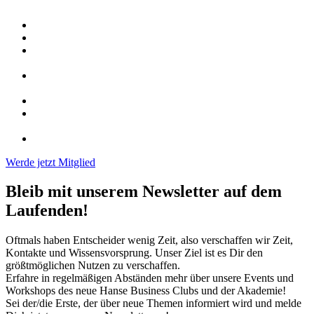
Kennenlernen neuer Kontakte
beruflicher Austausch mit Entscheiderinnen und Entscheidern
aktives Kontaktherstellen zu gewünschten Entscheiderinnen
und Entscheidern
kostenlose Teilnahme an allen Events an allen Standorten
(Ausnahme Sonderevents)
Vortragsmöglichkeit bei Neue-Hanse-Business-Club-Events
Veröffentlichung unter der Rubrik „Hanseaten stellen sich
vor“
gemeinsame Events „…zu Gast bei…“
Werde jetzt Mitglied
Bleib mit unserem Newsletter auf dem
Laufenden!
Oftmals haben Entscheider wenig Zeit, also verschaffen wir Zeit,
Kontakte und Wissensvorsprung. Unser Ziel ist es Dir den
größtmöglichen Nutzen zu verschaffen.
Erfahre in regelmäßigen Abständen mehr über unsere Events und
Workshops des neue Hanse Business Clubs und der Akademie!
Sei der/die Erste, der über neue Themen informiert wird und
melde